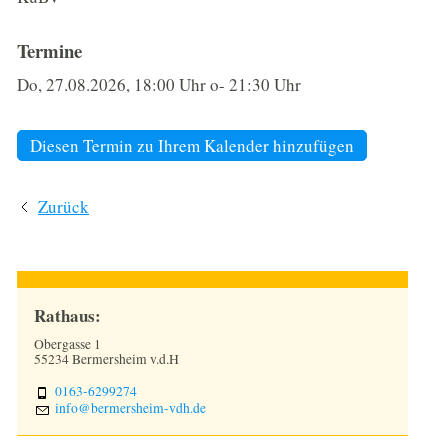
GESCHICHTE DES ORTES
Termine
TOURISMUS & KULTUR
Do, 27.08.2026
, 18:00
Uhr
o- 21:30
Uhr
WIRTSCHAFT
Diesen Termin zu Ihrem Kalender hinzufügen
1250 JAHRE
Zurück
Rathaus:
Obergasse 1
55234 Bermersheim v.d.H
0163-6299274
nf
b
rm
rsh
m-vdh
d