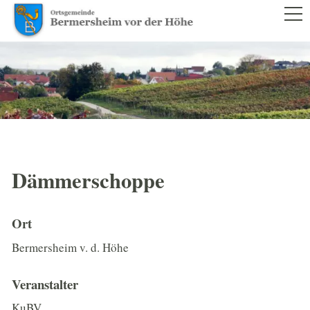
RATHAUS
BÜRGERSERVICE
LEBEN IM ORT
VEREINE
VERANSTALTUNGEN
Dämmerschoppe
SENIORENKREIS
Ort
FESTSTEHENDE TERMINE
Bermersheim v. d. Höhe
SCHULEN UND KINDERGÄRTEN
DORFMODERATION
Veranstalter
KuBV