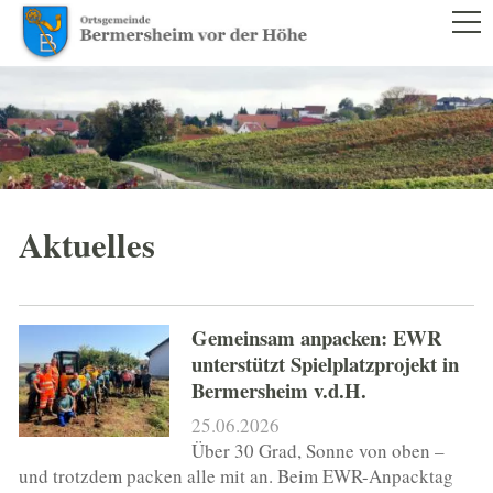
RATHAUS
AKTUELLES
RATSINFORMATIONSSYSTEM
SATZUNGEN
GEMEINDERAT UND VERWALTUNG
Aktuelles
BILDERGALERIEN
NACHRICHTENBLATT
Gemeinsam anpacken: EWR
unterstützt Spielplatzprojekt in
BÜRGERSERVICE
Bermersheim v.d.H.
25.06.2026
LEBEN IM ORT
Über 30 Grad, Sonne von oben –
und trotzdem packen alle mit an. Beim EWR-Anpacktag