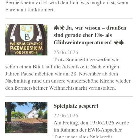
Bermersheim v.d.H. wird deutlich, was möglich ist, wenn
TOURISMUS & KULTUR
Ehrenamt funktioniert.
WIRTSCHAFT
🎄☀️ Ja, wir wissen – draußen
sind gerade eher Eis- als
1250 JAHRE
Glühweintemperaturen! ☀️🎄
25.06.2026
Trotz Sommerhitze werfen wir
schon einen Blick auf die Adventszeit: Nach einigen
Jahren Pause möchten wir am 28. November ab dem
Nachmittag rund um unsere wunderschöne Kirche wieder
den Bermersheimer Weihnachtsmarkt veranstalten.
Spielplatz gesperrt
22.06.2026
Am Freitag, den 19.06.2026 wurde
im Rahmen der EWR-Anpacker
Tage unser altes Spielgerät