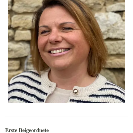
BILDERGALERIEN
NACHRICHTENBLATT
BÜRGERSERVICE
LEBEN IM ORT
TOURISMUS & KULTUR
WIRTSCHAFT
1250 JAHRE
Erste Beigeordnete