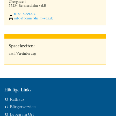
Obergasse 1
55234 Bermersheim v.d.H
0163-6299274
nf
b
rm
rsh
m-vdh
d
Sprechzeiten:
nach Vereinbarung
Häufige Links
Rathaus
Bürgerservice
Leben im Ort