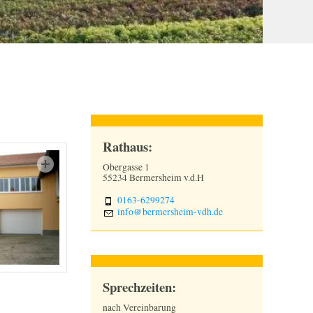
Rathaus:
Obergasse 1
55234 Bermersheim v.d.H
0163-6299274
nf
b
rm
rsh
m-vdh
d
Sprechzeiten:
nach Vereinbarung