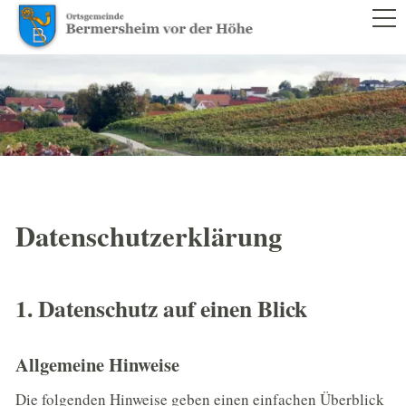
RATHAUS
BÜRGERSERVICE
LEBEN IM ORT
TOURISMUS & KULTUR
Datenschutz­erklärung
WIRTSCHAFT
1250 JAHRE
1. Datenschutz auf einen Blick
Allgemeine Hinweise
Die folgenden Hinweise geben einen einfachen Überblick