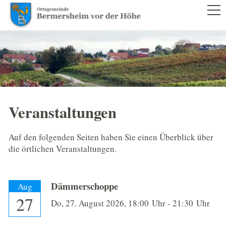
RATHAUS
BÜRGERSERVICE
LEBEN IM ORT
VEREINE
Veranstaltungen
VERANSTALTUNGEN
Auf den folgenden Seiten haben Sie einen Überblick über
SENIORENKREIS
die örtlichen Veranstaltungen.
FESTSTEHENDE TERMINE
SCHULEN UND KINDERGÄRTEN
Dämmerschoppe
Aug
27
Do,
27. August 2026
, 18:00
Uhr
- 21:30
Uhr
DORFMODERATION