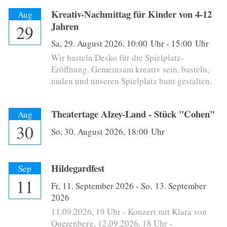
GESCHICHTE DES ORTES
Kreativ-Nachmittag für Kinder von 4-12
Aug
Jahren
29
TOURISMUS & KULTUR
Sa,
29. August 2026
, 10:00
Uhr
- 15:00
Uhr
WIRTSCHAFT
Wir basteln Desko für die Spielplatz-
Eröffnung. Gemeinsam kreativ sein, basteln,
malen und unseren Spielplatz bunt gestalten.
1250 JAHRE
Theatertage Alzey-Land - Stück "Cohen"
Aug
30
So,
30. August 2026
, 18:00
Uhr
Hildegardfest
Sep
11
Fr,
11. September 2026
-
So,
13. September
2026
11.09.2026, 19 Uhr - Konzert mit Klara von
Querenberg, 12.09.2026, 18 Uhr -