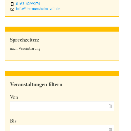
0163-6299274
nf
b
rm
rsh
m-vdh
d
Sprechzeiten:
nach Vereinbarung
Veranstaltungen filtern
Von
Bis