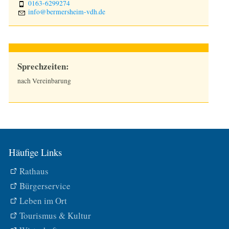
0163-6299274
TOURISMUS & KULTUR
nf
b
rm
rsh
m-vdh
d
WIRTSCHAFT
Sprechzeiten:
1250 JAHRE
nach Vereinbarung
Häufige Links
Rathaus
Bürgerservice
Leben im Ort
Tourismus & Kultur