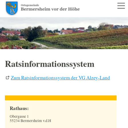
RATHAUS
AKTUELLES
RATSINFORMATIONSSYSTEM
SATZUNGEN
GEMEINDERAT UND VERWALTUNG
Ratsinformationssystem
BILDERGALERIEN
Zum Ratsinformationssystem der VG Alzey-Land
NACHRICHTENBLATT
BÜRGERSERVICE
Rathaus:
LEBEN IM ORT
Obergasse 1
55234 Bermersheim v.d.H