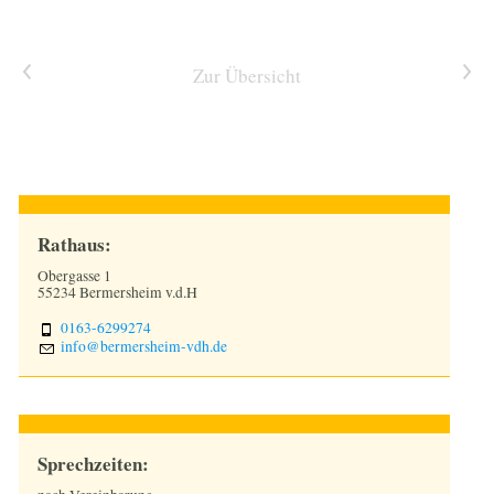
TOURISMUS & KULTUR
Vorheriger Artikel
Nächster Artikel
Zur Übersicht
WIRTSCHAFT
1250 JAHRE
Rathaus:
Obergasse 1
55234 Bermersheim v.d.H
0163-6299274
nf
b
rm
rsh
m-vdh
d
Sprechzeiten: