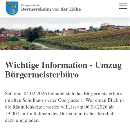
RATHAUS
AKTUELLES
RATSINFORMATIONSSYSTEM
SATZUNGEN
GEMEINDERAT UND VERWALTUNG
Wichtige Information - Umzug
Bürgermeisterbüro
BILDERGALERIEN
NACHRICHTENBLATT
Seit dem 04.02.2026 befindet sich das Bürgermeisterbüro
im alten Schulhaus in der Obergasse 1. Wer einen Blick in
BÜRGERSERVICE
die Räumlichkeiten werfen will, ist am 06.03.2026 ab
19:00 Uhr im Rahmen des Dorfstammtisches herzlich
LEBEN IM ORT
dazu eingeladen.