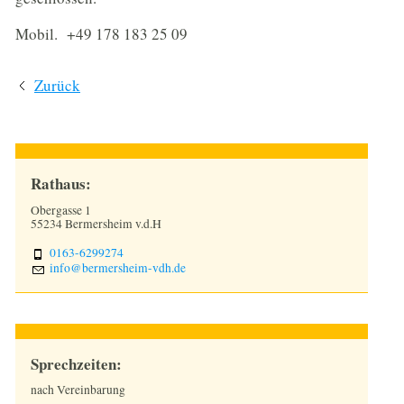
Mobil. +49 178 183 25 09
Zurück
Rathaus:
Obergasse 1
55234 Bermersheim v.d.H
0163-6299274
nf
b
rm
rsh
m-vdh
d
Sprechzeiten:
nach Vereinbarung