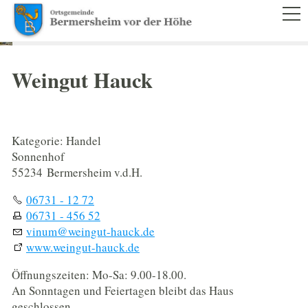
RATHAUS
BÜRGERSERVICE
Weingut Hauck
LEBEN IM ORT
TOURISMUS & KULTUR
Kategorie: Handel
Sonnenhof
55234 Bermersheim v.d.H.
WIRTSCHAFT
06731 - 12 72
INFRASTRUKTUR
06731 - 456 52
vinum
@
weingut-hauck.de
VERZEICHNIS DER UNTERNEHMEN
www.weingut-hauck.de
Öffnungszeiten: Mo-Sa: 9.00-18.00.
1250 JAHRE
An Sonntagen und Feiertagen bleibt das Haus
geschlossen.