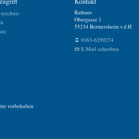
zugriff
Kontakt
Rathaus
rzeichnis
Obergasse 1
um
55234 Bermersheim v.d.H
utz
0163-6299274
E-Mail schreiben
hte vorbehalten