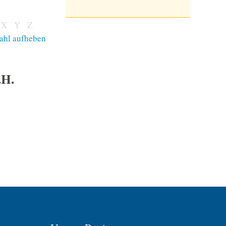
X
Y
Z
ahl aufheben
.H.