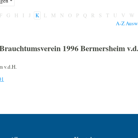
F
G
H
I
J
K
L
M
N
O
P
Q
R
S
T
U
V
W
A-Z Ausw
 Brauchtumsverein 1996 Bermersheim v.d
 v.d.H.
01