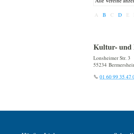
A
B
C
D
E
Kultur- und
Lonsheimer Str. 3
55234 Bermersheim
01 60 99 35 47 