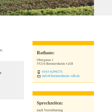
e.
Rathaus:
Obergasse 1
55234 Bermersheim v.d.H
0163-6299274
e
nf
b
rm
rsh
m-vdh
d
Sprechzeiten:
nach Vereinbarung